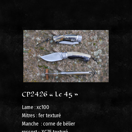
CP2426 « Le 45 »
Lame : xc100
Mitres : fer texturé
Manche : corne de bélier
ressort : XC75 texturé