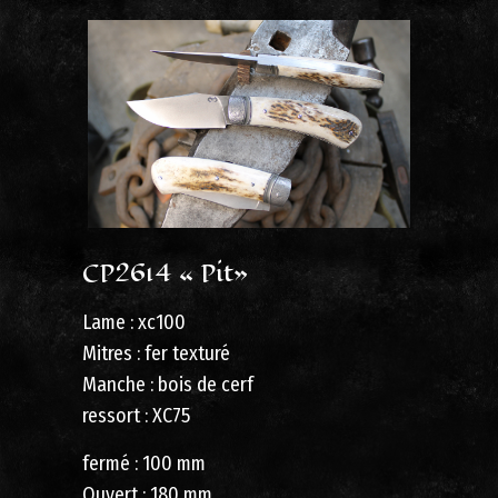
CP2614 « Pit»
Lame : xc100
Mitres : fer texturé
Manche : bois de cerf
ressort : XC75
fermé : 100 mm
Ouvert : 180 mm